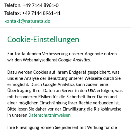
Telefon: +49 7144 8961-0
Telefax: +49 7144 8961-41
kontakt@naturata.de
www.naturata.de
Cookie-Einstellungen
Sparten: Essig, Feinkost, Senf, Suppe
Zur fortlaufenden Verbesserung unserer Angebote nutzen
wir den Webanalysedienst
Google Analytics
.
Dazu werden Cookies auf Ihrem Endgerät gespeichert, was
uns eine Analyse der Benutzung unserer Webseite durch Sie
NovaTaste Production GmbH
ermöglicht. Durch Google Analytics kann zudem eine
Eichendorffstraße 25
Übertragung Ihrer Daten an Server in den USA erfolgen, was
83395 Freilassing
mit besonderen Risiken für die Sicherheit Ihrer Daten und
einer möglichen Einschränkung Ihrer Rechte verbunden ist.
Deutschland
Bitte lesen Sie daher vor der Einwilligung die Risikohinweise
in unseren
Datenschutzhinweisen
.
Telefon: +49 8654 470-1103
Telefax: +49 8654 470-844
Ihre Einwilligung können Sie jederzeit mit Wirkung für die