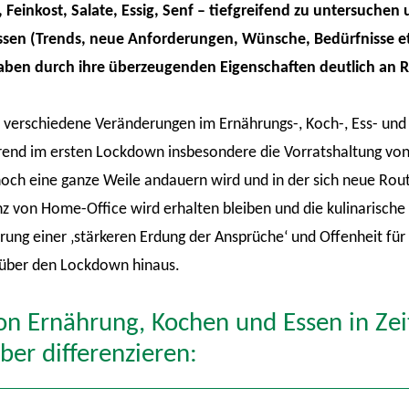
Feinkost, Salate, Essig, Senf – tiefgreifend zu untersuche
sen (Trends, neue Anforderungen, Wünsche, Bedürfnisse etc
aben durch ihre überzeugenden Eigenschaften deutlich an
e verschiedene Veränderungen im Ernährungs-, Koch-, Ess- und 
hrend im ersten Lockdown insbesondere die Vorratshaltung vo
 noch eine ganze Weile andauern wird und in der sich neue Rout
z von Home-Office wird erhalten bleiben und die kulinarisch
ung einer ‚stärkeren Erdung der Ansprüche‘ und Offenheit für 
h über den Lockdown hinaus.
on Ernährung, Kochen und Essen in Zei
iber differenzieren: