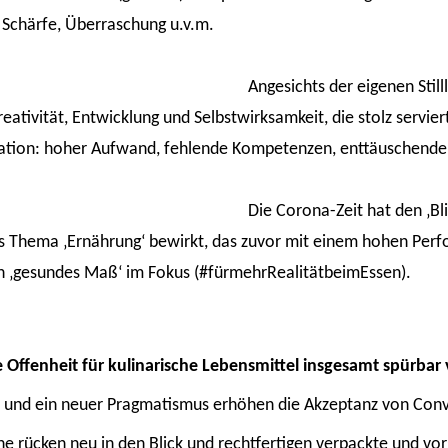
 Schärfe, Überraschung u.v.m.
Angesichts der eigenen Stil
ativität, Entwicklung und Selbstwirksamkeit, die stolz servie
tration: hoher Aufwand, fehlende Kompetenzen, enttäuschende
Die Corona-Zeit hat den ‚Bl
s Thema ‚Ernährung‘ bewirkt, das zuvor mit einem hohen Perf
in ‚gesundes Maß‘ im Fokus (#fürmehrRealitätbeimEssen).
 Offenheit für kulinarische Lebensmittel insgesamt spürbar 
e und ein neuer Pragmatismus erhöhen die Akzeptanz von Con
ne rücken neu in den Blick und rechtfertigen verpackte und vo